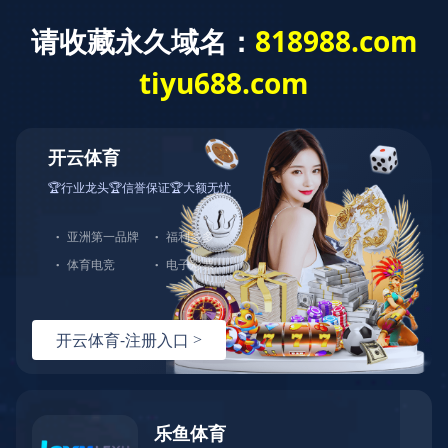
开云体育「中国」官网登录·入
口
设为开云体育「中国」官网登录·入口
|
加入收藏
网站开云体育「中国」官网登录·入口
关于我们
公司介绍
售后服务声明
保留信息
公司资质
产品中心
toa-dkk
开云体育「中国」官网登录·入口
氨氮配件
codmax
英国WHATMAN 沃特曼滤纸
罗威邦
默克