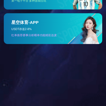
德国MERCK 1.10003 铜试纸价格优惠
供应德国MERCK 1.10044 氰测试条
德国MERCK 1.10036 甲醛试纸纸价格优惠
德国MERCK 1.10004 二价铁试纸价格优惠
德国MERCK 1.10077.0001 铅试纸价格优惠
德国MERCK 1.10077 铅试纸价格优惠
德国MERCK 1.10080 锰试纸价格优惠