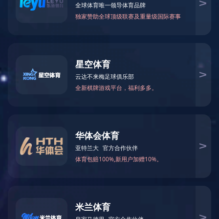
哈希水质仪器
哈希配件
hach试剂
哈希在线水质仪器
奥立龙仪器
奥立龙在线
奥立龙配件、耗材
美国Nalgene 耗材
美国优特
德国肖特
美国凯迈
意大利哈纳
美国戴安
德国WTW
梅特勒 托利多
赛多利斯
德国IKA
美国奥豪斯
德国艾本德
开云体育「中国」官网登录·入口
技术文章
资料下载
成功案例
荣誉证书
开云体育「中国」官网登录·入口