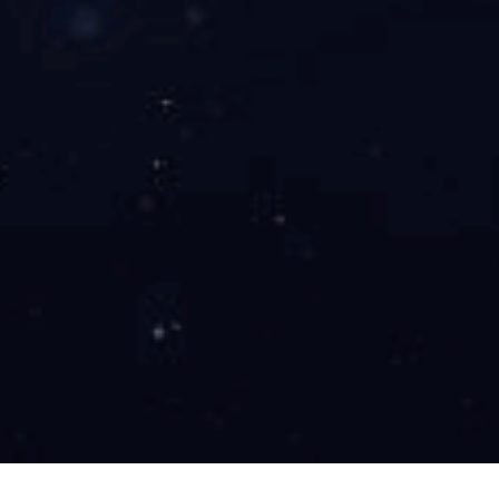
奥立龙配件、耗材
美国Nalgene 耗材
美国优特
德国肖特
美国凯迈
意大利哈纳
美国戴安
合作品牌
+更多
美国奥豪斯
德国IKA
赛多利斯