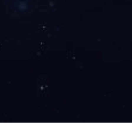
1.10022.0001
亚硝酸盐测试条
0.1-3g/l
100
1.10007.0001
亚硝酸盐测试条
2-80 mg/l
100
1.10057.0001
亚硝酸盐测试条
0-10 mg/l
75
1.10084.0001
过乙酸测试条
5-50 mg/l
100
1.10001.0001
过乙酸测试条
100-500 mg/l
100
1.10337.0001
过氧化物测试条
100-1000 mg/l
100
1.10011.0001
过氧化物测试条
0.5-25 mg/l
100
1.10081.0001
过氧化物测试条
1-100 mg/l
100
1.10428.0001
磷酸盐测试条
10-500 mg/l
100