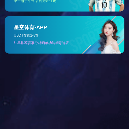
1取出一根测试条并迅速盖上密封盖;2沾取被测试样一秒钟取出轻甩干;3等待
一分钟显色后与标准色卡比色读数(个别测试项目可能有别,以操作手册为准)
适用行业和介质
1饮用水2工业用水3污水4循环冷却水5池水6地下水7电镀电解池
试纸技术参数性能表 德国MERCK 1.10080 锰试
纸价格优惠
测试次
订货编号
测试项目
测试范围
数
1.10015.0001
铝测试条
10-250mg/l
100
1.10024.0001
铵测试条
10-400mg/l
100
1.17917.0001
砷测试条
0.02-3 mg/l
100
1.17927.0001
砷测试条
0.005-0.5 mg/l
100