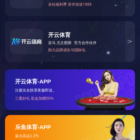
点击看大图
如果您对该产品感兴趣的话,可以
产品名称:
德国MERCK 1.10648 碳酸根试纸价格优惠
产品型号:
1.10648.0001
产品展商:
其它品牌
产品文档:
无相关文档
简单介绍
德国MERCK 1.10648 碳酸根试纸价格优惠测试量程：
71.2-142.4-213.6-284.8-427.2mg/l（1.10648.0001） 测量
次数：100次/盒德国MERCK 1.10648 碳酸根试纸价格
优惠
德国MERCK 1.10648 碳酸根试纸价格优惠
的详细介绍