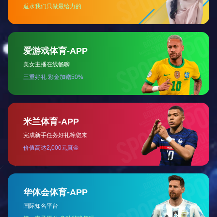
产品型号:
1.10003.0001
产品展商:
默克
产品文档:
无相关文档
简单介绍
测试量程：10-30-100-300mg/lCu（1.10003.0001） 测试
次数：100次/盒 德国MERCK 1.10003 铜试纸价格优惠
德国MERCK 1.10003 铜试纸价格优惠 德国MERCK
1.10003 铜试纸价格优惠
德国MERCK 1.10003 铜试纸价格优惠
的详细介绍
测试量程：10-30-100-300mg/lCu（1.10003.0001）
测试次数：100次/盒 德国MERCK 1.10003 铜试纸价格优惠
德国MERCK 1.10003 铜试纸价格优惠 德国MERCK 1.10003
铜试纸价格优惠
优点：
操作简单，容易使用
快速得到检测结果