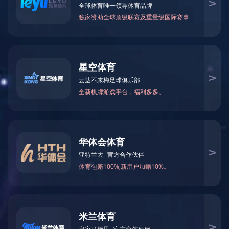
哈希水质仪器
哈希配件
hach试剂
哈希在线水质仪器
奥立龙仪器
奥立龙在线
奥立龙配件、耗材
美国Nalgene 耗材
美国优特
德国肖特
美国凯迈
意大利哈纳
美国戴安
德国WTW
梅特勒 托利多
赛多利斯
德国IKA
美国奥豪斯
德国艾本德
开云体育「中国」官网登录·入口
技术文章
资料下载
成功案例
荣誉证书
开云体育「中国」官网登录·入口