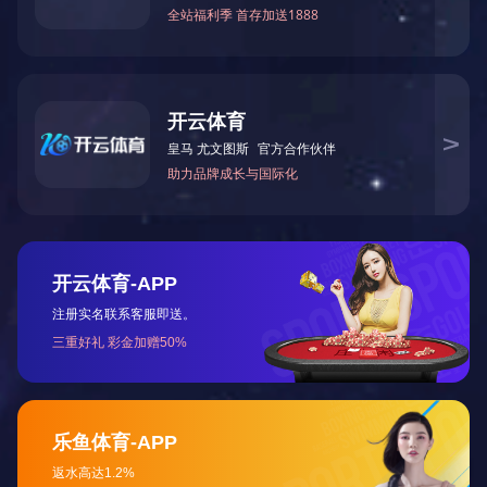
点击看大图
如果您对该产品感兴趣的话,可以
产品名称:
德国MERCK 1.10003 铜试纸价格优惠