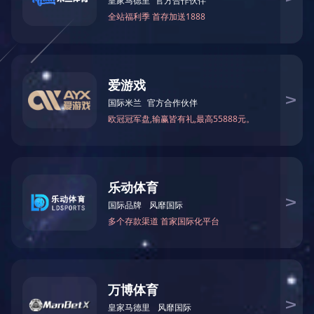
产品搜索：
关键字：
希hach，哈希配件，hach试剂，哈希hach电极，hac
产品资料
开云体育「中国」官网登录·入口
>>>
产品目录
>>>
默克
>>>
默克试纸
供应merck 1.17925/4 余氯试纸
价格优惠