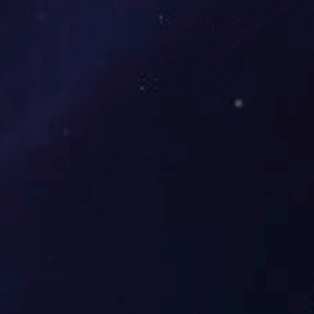
1.17925.0001
余氯测试条
0-20 mg/l
75
1.17924.0001
余氯测试条
0-500 mg/l
100
1.10012.0001
六价铬测试条
3-100 mg/l
100
1.10002.0001
钴测试条
10-1000 mg/l
100
1.10003.0001
铜测试条
10-300 mg/l
100
1.10044.0001
氰化物测试条
1-30 mg/l
100
1.10008.0001
定影液测试条
0.5-10g/lAg 4-8pH
100
1.10036.0001
甲醛测试条
10-100 mg/l
100
1.10004.0001
铁测试条
3-500 mg/l
100