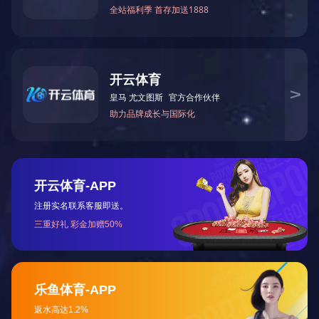
点击看大图
如果您对该产品感兴趣的话,可以
产品名称:
供应merck 1.17925/4 余氯试纸价格优惠
产品型号:
1.17924.0001
产品展商:
其它品牌
产品文档:
无相关文档
简单介绍
测试量程：0.5-1-2-5-10-20mg/l Cl2（1.17925.0001） 测
试75次/盒 25-50-100-200-500mg/l Cl2（1.17924.0001）
测试100次/盒供应merck 1.17925/4 余氯试纸价格优惠
供应merck 1.17925/4 余氯试纸价格优惠
供应merck 1.17925/4 余氯试纸价格优惠
的详细介绍