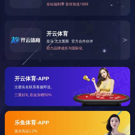
广安哈希codmax配件
萍乡哈希配件