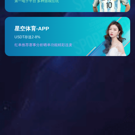
宣城hach试剂
眉山cod配件