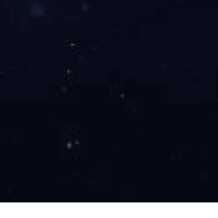
昌吉州哈希cod活塞泵exp033
海口哈希cod维护管路