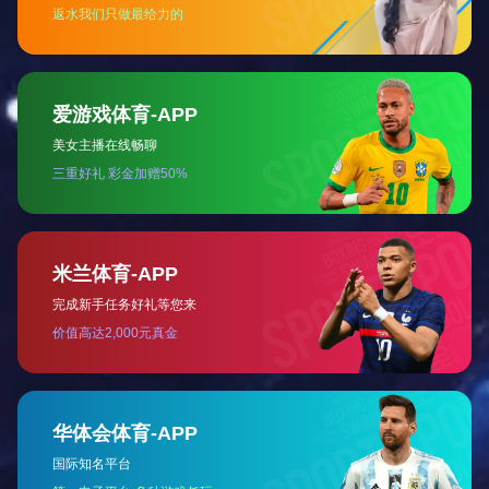
乌兰察布哈希药剂
延边哈希cod药剂