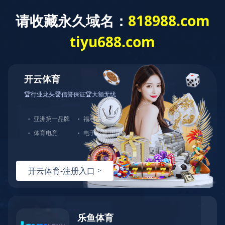
开云体育「中国」官网登录·入
口
设为开云体育「中国」官网登录·入口
|
加入收藏
网站开云体育「中国」官网登录·入口
关于我们
公司介绍
售后服务声明
保留信息
公司资质
产品中心
toa-dkk
开云体育「中国」官网登录·入口
氨氮配件
codmax
英国WHATMAN 沃特曼滤纸
罗威邦
默克