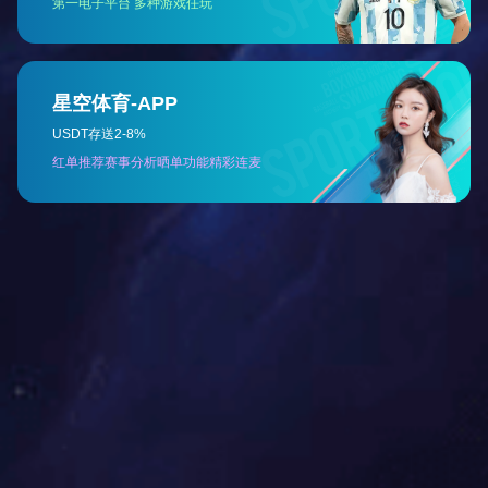
贺州哈希注射器
湘西州哈希活塞