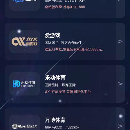
产品搜索：
关键字：
r900，美国哈希hach，哈希配件，hach试剂，哈希h
开云体育「中国」官网登录·入口
开云体育「中国」官网登录·入口
>>>
开云体育「中国」官网
登录·入口
sc200水质分析仪**操作