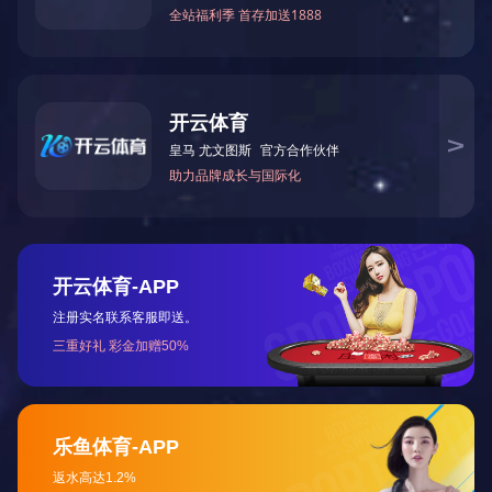
1、系统全密闭问题。卡尔-费休试剂液路部分连接一定要紧
固，从试剂瓶到计量泵再到反应池，否则发生试剂泄漏将直接
影响测试结果。其不密闭的另一个问题是测试时由于卡尔费休
试剂在试验中吸收空气水分，会导致滴定终点延迟。
2、取样的准确问题。在标定卡尔-费休试剂时需要取用10mg
水，尽量使用10ul取样器，这样不但准确、速度快，还能够防
止水滴粘附。同样地，取用甲醇试剂、乙酯也有类似的问题，
取放完毕后应注意尽量缩短反应池打开的时间。
3、 磁性搅拌速度调整。在反应池中，因为滴定试剂加入时在
局部，与电极不在一处，因此搅拌速度好以快到不形成湍流为
止，这样可以快达到终点。
4、滴定速度设定应先快后慢。滴定时先快速以尽量缩短试验
时间，而在接近终点时应变慢，这样可提高计量**度。
5、当日试验完毕后，一定要排空系统中的卡尔-费休试剂，然
后用甲醇清洗干净，千万不能用水清洗系统，因为其不容易挥
发，将造成下次试验时卡尔-费休试剂标定不实。