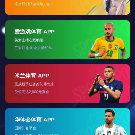
6、
sc200水质分析仪
应该远离强磁场，避免工作时电子显示跳
动，出现不正常现象。手动的水分测定仪，因为必须使用玻璃
自动滴定管计量卡尔-费休试剂和甲醇溶剂，而玻璃滴定管本
身因为平衡压力的关系，又必须与外界接通。
7、系统尽量密闭。手动的水分测定仪需要在吸球管路和玻璃
滴定管上口加接填充干燥剂的U型管，以便减少空气水分对测
试结果的干扰。在空气相对湿度大于70%的环境下，应尽量不
安排水分测试。
8、在调整滴定管的滴定速度时，好调整到1滴/秒。滴定速度
太快将导致到达终点时产生的延时误差较大;而滴定速度太慢
则会延长测试的过程，上述干扰容易导致迟迟不到达终点。
尊敬的客户：
您好，我司是一支技术力量雄厚的高素质的开发群体，为
广大用户提供高品质产品、完整的解决方案和**的技术服务公
司。主要产品有
哈希hach电极
、
哈希消解池
、
哈希浊度仪
等。
本企业坚持以诚信立业、以品质守业、以进取兴业的宗旨，以