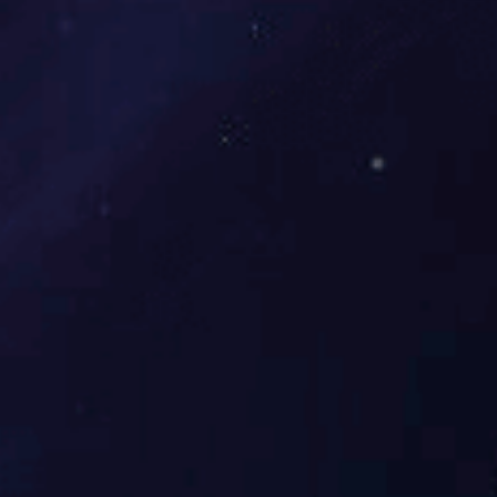
比色计、分光光度计及消解反应器
|
哈希配件
hach试剂
哈希在线水质仪器
奥立龙仪器
奥立龙在线
奥立龙配件、耗材
美国Nalgene 耗材
美国优特
德国肖特
美国凯迈
意大利哈纳