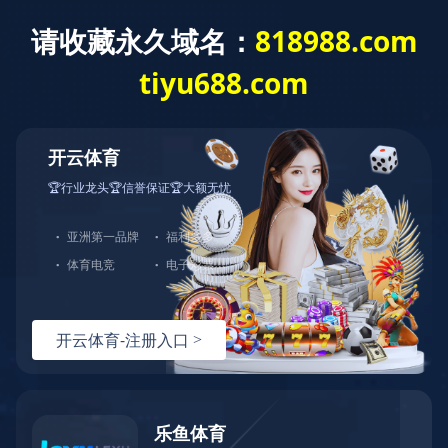
开云体育「中国」官网登录·入
口
设为开云体育「中国」官网登录·入口
|
加入收藏
网站开云体育「中国」官网登录·入口
关于我们
公司介绍
售后服务声明
保留信息
公司资质
产品中心
toa-dkk
开云体育「中国」官网登录·入口
氨氮配件
codmax
英国WHATMAN 沃特曼滤纸
罗威邦
默克