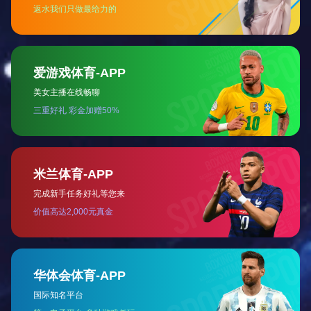
上水试验法的氰基/ 溴酸分析和重金属分析可能
使用自动进样器，自动分析*多可90个样品
尊敬的客户：
您好，我司是一支技术力量雄厚的高素质的开发群体，为
广大用户提供高品质产品、完整的解决方案和**的技术服务公
司。主要产品有
哈希消解池
、
dr900
、
美国哈希hach
等。本企
业坚持以诚信立业、以品质守业、以进取兴业的宗旨，以更坚
定的步伐不断攀登新的高峰，为民族自动化行业作出贡献，欢
迎新老顾客放心选购自己心仪的产品。我们将竭诚为您服务！
上一篇：
暂无
下一篇：
多参数水质分析仪的原理与操作方法介绍
联系人：方经理
联系电话：021-62200332
移动电话：189-3021-3620
地址：上海市闵行区虹中路395号3-A
Email：
邮编：201100
公司网址：//dzlexp.com